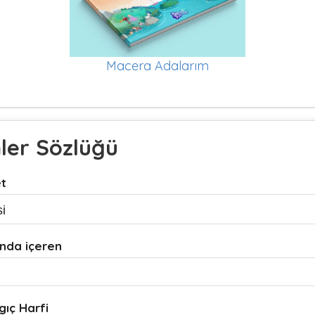
Macera Adalarım
mler Sözlüğü
et
nda içeren
gıç Harfi