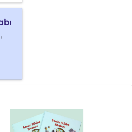
abı
n