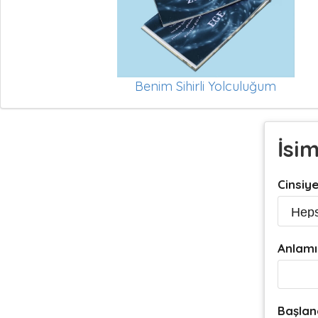
Benim Sihirli Yolculuğum
İsi
Cinsiy
Anlamı
Başlan