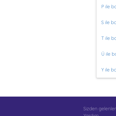
P ile b
S ile b
T ile b
Ü ile b
Y ile b
Sizden gelenler
Yardım