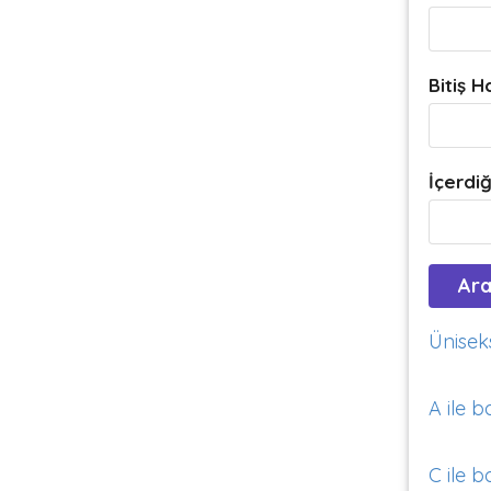
Bitiş H
İçerdiğ
Üniseks
A ile b
C ile b