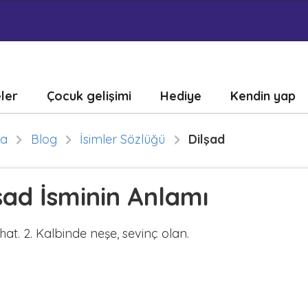
eler
Çocuk gelişimi
Hediye
Kendin yap
fa
Blog
İsimler Sözlüğü
Dilşad
şad İsminin Anlamı
rahat. 2. Kalbinde neşe, sevinç olan.