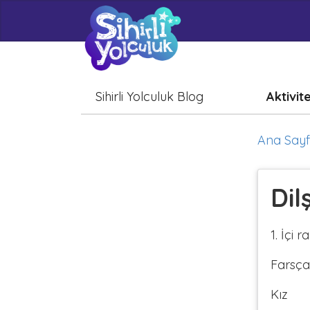
Sihirli Yolculuk Blog
Aktivit
Ana Say
Dil
1. İçi 
Farsça
Kız