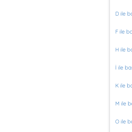
D ile b
F ile b
H ile b
İ ile b
K ile b
M ile b
O ile b