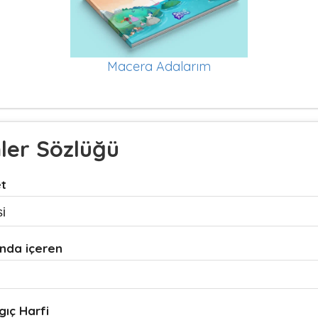
Macera Adalarım
mler Sözlüğü
et
nda içeren
gıç Harfi