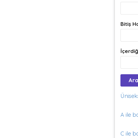
Bitiş H
İçerdiğ
Üniseks
A ile b
C ile b