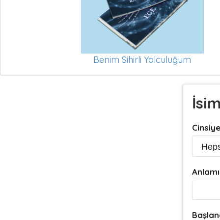
Benim Sihirli Yolculuğum
İsi
Cinsiy
Anlamı
Başlan