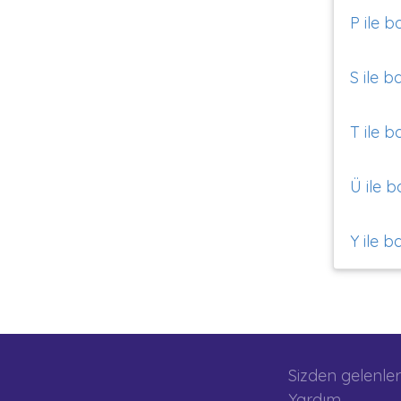
P ile b
S ile b
T ile b
Ü ile b
Y ile b
Sizden gelenler
Yardım